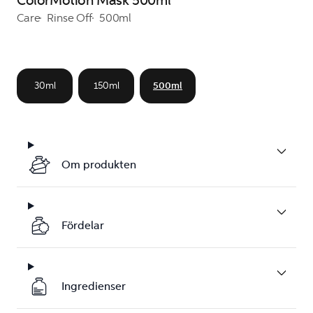
ColorMotion Mask 500ml
Care
Rinse Off
500ml
30ml
150ml
500ml
Om produkten
Fördelar
Ingredienser